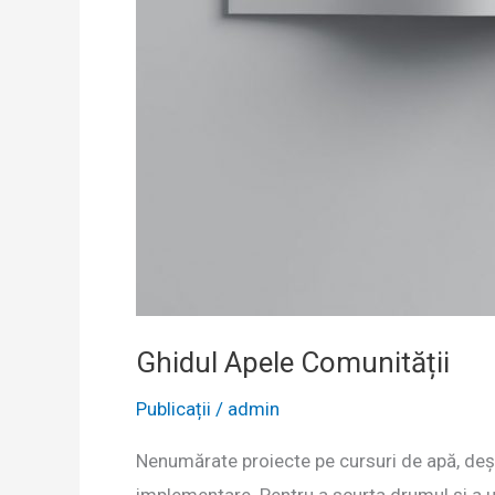
Ghidul Apele Comunității
Publicații
/
admin
Nenumărate proiecte pe cursuri de apă, deși
implementare. Pentru a scurta drumul și a ur