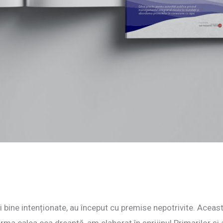
 bine intenționate, au început cu premise nepotrivite. Aceas
ma calea cea dreaptă, am elaborat în sprijinul Primarilor și 