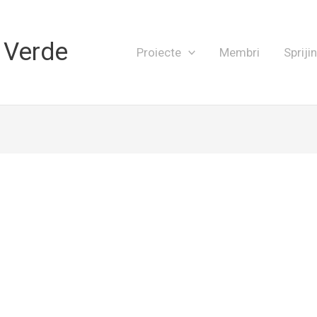
 Verde
Proiecte
Membri
Spriji