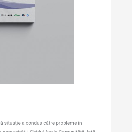
tă situație a condus către probleme în
a comunității, Ghidul Apele Comunității. Iată