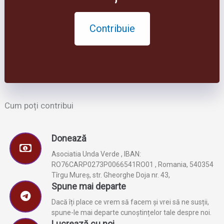
Contribuie
Cum poți contribui
Donează
Asociatia Unda Verde , IBAN:
RO76CARP0273P0066541RO01 , Romania, 540354
Tîrgu Mureș, str. Gheorghe Doja nr. 43,
Spune mai departe
Dacă îți place ce vrem să facem și vrei să ne susții,
spune-le mai departe cunoștințelor tale despre noi.
Lucrează cu noi