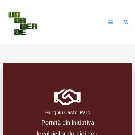
Skip
to
Sear
content
Gurghiu Castel Parc
Pornită din inițiativa
localnicilor dornici de a