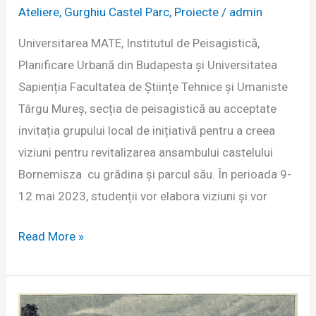
Ateliere
,
Gurghiu Castel Parc
,
Proiecte
/
admin
Universitarea MATE, Institutul de Peisagistică,
Planificare Urbană din Budapesta și Universitatea
Sapienția Facultatea de Științe Tehnice și Umaniste
Târgu Mureș, secția de peisagistică au acceptate
invitația grupului local de inițiativă pentru a creea
viziuni pentru revitalizarea ansambului castelului
Bornemisza cu grădina și parcul său. În perioada 9-
12 mai 2023, studenții vor elabora viziuni și vor
Atelierul
Read More »
internațional
de
peisagistică