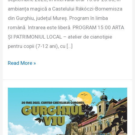
ambianța magică a Castelului Rákóczi-Bornemisza
din Gurghiu, județul Mureș. Program în limba
română. Intrarea este liberă. PROGRAM 15:00 ARTA
ȘI PATRIMONIUL LOCAL – atelier de cianotipie
pentru copii (7-12 ani), cu […]
Noaptea
Read More »
la
Castel