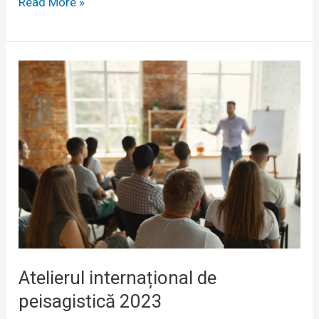
Gurghiul
Read More »
Viu
Atelierul internațional de
peisagistică 2023